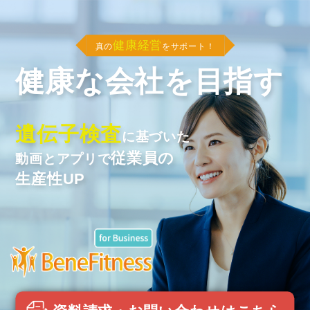
健康経営
真の
をサポート！
健康な会社を目指す
遺伝子検査
に基づいた
従業員の
動画とアプリで
生産性UP