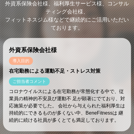
外資系保険会社様、福利厚生サービス様、コンサル
ティング会社様、
フィットネスジム様などで継続的にご活用いただい
ております。
外資系保険会社様
導入目的
在宅勤務による運動不足・ストレス対策
ご担当者コメント
コロナウイルスによる在宅勤務が常態化する中で、従
業員の精神的不安及び運動不 足が顕著にでており、対
応施策が必要でした。 会社から与えられた福利厚生は
持続的にできるものが多くない中、BeneFitnessは 継
続的に続ける社員が多くとても満足しております。