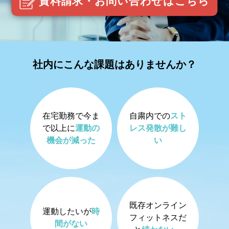
資料請求・お問い合わせはこちら
社内にこんな課題はありませんか？
在宅勤務で今ま
自粛内での
スト
で以上に
運動の
レス発散が難し
機会が減った
い
既存オンライン
運動したいが
時
フィットネスだ
間がない