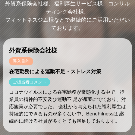
外資系保険会社様、福利厚生サービス様、コンサル
ティング会社様、
フィットネスジム様などで継続的にご活用いただい
ております。
外資系保険会社様
導入目的
在宅勤務による運動不足・ストレス対策
ご担当者コメント
コロナウイルスによる在宅勤務が常態化する中で、従
業員の精神的不安及び運動不 足が顕著にでており、対
応施策が必要でした。 会社から与えられた福利厚生は
持続的にできるものが多くない中、BeneFitnessは 継
続的に続ける社員が多くとても満足しております。