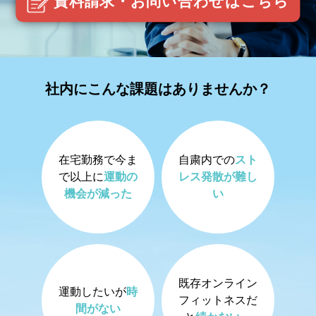
資料請求・お問い合わせはこちら
社内にこんな課題はありませんか？
在宅勤務で今ま
自粛内での
スト
で以上に
運動の
レス発散が難し
機会が減った
い
既存オンライン
運動したいが
時
フィットネスだ
間がない