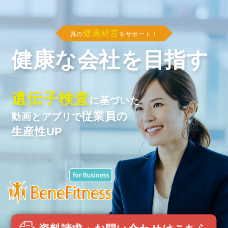
健康経営
真の
をサポート！
健康な会社を目指す
遺伝子検査
に基づいた
従業員の
動画とアプリで
生産性UP