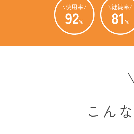
\使用率/
\継続率/
92
81
%
%
こん