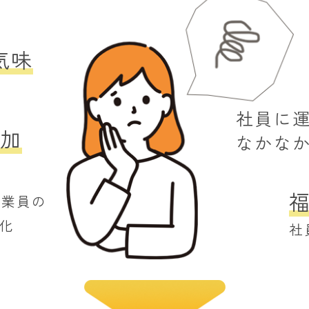
気味
社員に
加
なかな
従業員の
化
社