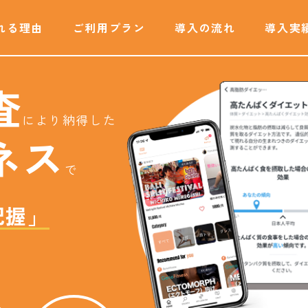
れる理由
ご利用プラン
導入の流れ
導入実
査
により納得した
ネス
で
把握」