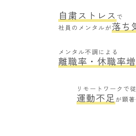
自粛ストレス
で
落ち
社員のメンタルが
メンタル不調による
離職率・休職率
増
リモートワークで
運動不足
が顕著