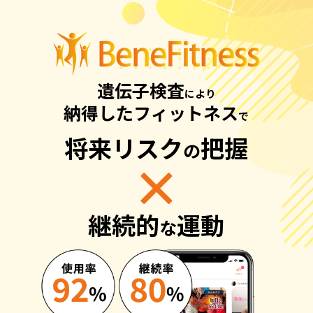
遺伝子検査
により
納得したフィットネス
で
将来リスク
把握
の
継続的
運動
な