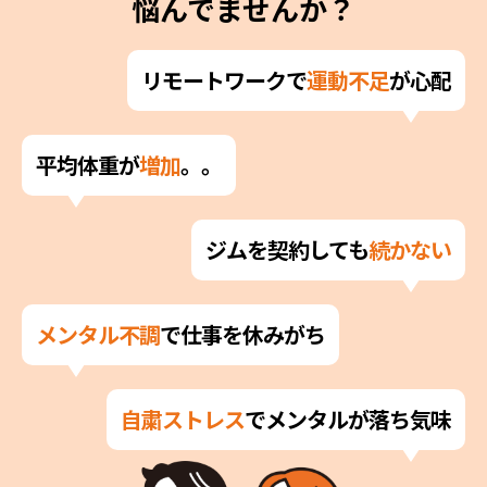
悩んでませんか？
リモートワークで
運動不足
が心配
平均体重が
増加
。。
ジムを契約しても
続かない
メンタル不調
で仕事を休みがち
自粛ストレス
でメンタルが落ち気味