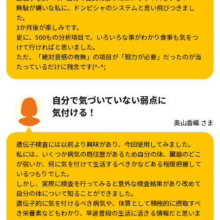
無駄が嫌いな私に、ドンピシャのシステムと思い飛びつきまし
た。
3か月後が楽しみです。
更に、500もの分析項目で、いろいろな事がわかり食事も気をつ
けて行ければと思いました。
ただ、「絶対音感の有無」の項目が「努力が必要」だったのが当
たっているだけに残念です(^-^;
自分で気づいていない弱点に
気付ける！
奥山香織 さま
遺伝子検査には以前より興味があり、今回使用してみました。
私には、いくつか病気の既往歴があるため自分の体、臓器のどこ
が弱いか、何に気を付けて生活するべきかなどある程度把握して
いるつもりでした。
しかし、実際に検査を行ってみると意外な検査結果があり改めて
自分の体について知ることができました。
遺伝子的に気を付けるべき病気や、体質として積極的に摂取すべ
き栄養素などもわかり、早速普段の生活に活きる情報だと思いま